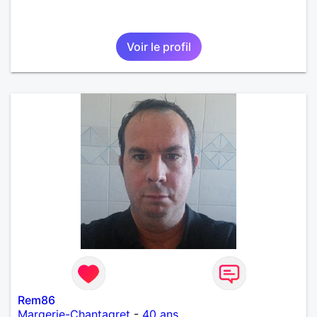
Voir le profil
Rem86
Margerie-Chantagret
-
40 ans