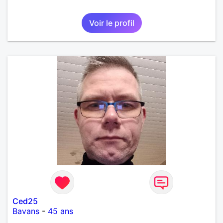
Voir le profil
Ced25
Bavans
-
45 ans