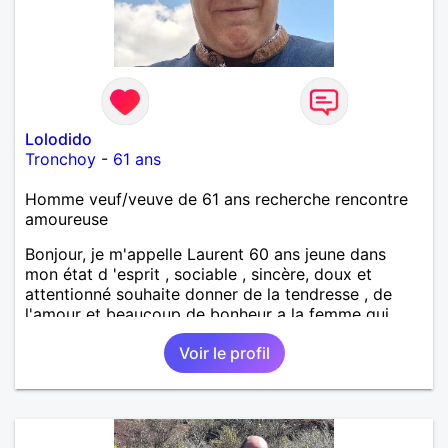
Lolodido
Tronchoy
-
61 ans
Homme veuf/veuve de 61 ans recherche rencontre
amoureuse
Bonjour, je m'appelle Laurent 60 ans jeune dans
mon état d 'esprit , sociable , sincère, doux et
attentionné souhaite donner de la tendresse , de
l'amour et beaucoup de bonheur a la femme qui
souhaitera partager ma vie . Bientôt en retraite a la
Voir le profil
fin de l 'année et libre de toute contrainte. Digne de
confiance à la femme qui voudras m 'en accorder
en toute sincérité. Pour le reste venez me découvrir
par un échange.