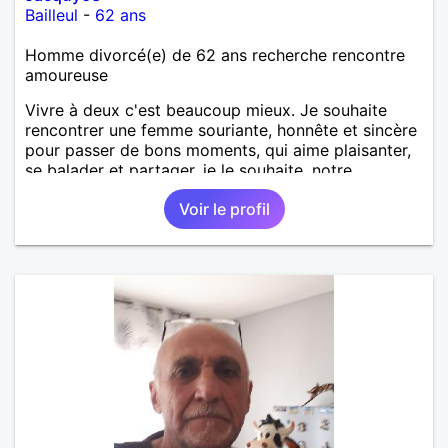
Bailleul
-
62 ans
Homme divorcé(e) de 62 ans recherche rencontre
amoureuse
Vivre à deux c'est beaucoup mieux. Je souhaite
rencontrer une femme souriante, honnête et sincère
pour passer de bons moments, qui aime plaisanter,
se balader et partager, je le souhaite, notre
complicité. J'aime beaucoup les chantiers de
Voir le profil
randonnée pour se défouler, se relaxer, se détendre
et finalement prendre du bon temps. C'est difficile
de tout dire en quelques lignes. En revanche, vous
pouvez me contacter pour avoir plus
d'informations. A bientôt