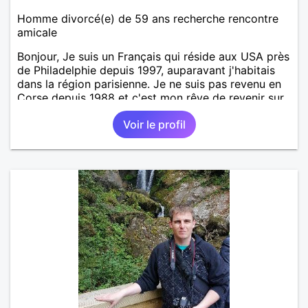
Homme divorcé(e) de 59 ans recherche rencontre
amicale
Bonjour, Je suis un Français qui réside aux USA près
de Philadelphie depuis 1997, auparavant j'habitais
dans la région parisienne. Je ne suis pas revenu en
Corse depuis 1988 et c'est mon rêve de revenir sur
l'île de beauté et même peut-être d'y rester. J'ai
Voir le profil
quelques origines corses du côté de ma mère mais
plus de famille à part ma mère et j'avais fait
quelques projets avec elle pour trouver "un pied-à-
terre" en Corse mais vu qu'elle est atteinte de
démence et a été obligée d'être admise dans une
maison de retraite. J'aimerais trouver des contacts
en Corse (hommes, femmes) de tout âge pour
amitiés et rencontres. Je serais aussi intéressé
éventuellement par une connexion romantique avec
une femme corse plus jeune que moi si l'occasion se
présente. A bientot de lire votre courrier. Serge