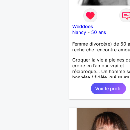
Weddoes
Nancy
-
50 ans
Femme divorcé(e) de 50 
recherche rencontre amo
Croquer la vie à pleines d
croire en l’amour vrai et
réciproque… Un homme sé
honnête / fidèle, qui saura
faire rire à nouveau, est le
Voir le profil
venu !