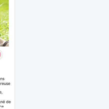
ans
ureuse
e,
gné de
ce