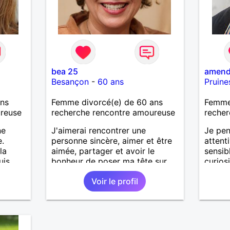
bea 25
amend
Besançon
-
60 ans
Pruine
ans
Femme divorcé(e) de 60 ans
Femme 
ureuse
recherche rencontre amoureuse
recher
ne
J'aimerai rencontrer une
Je pen
e.
personne sincère, aimer et être
attent
la
aimée, partager et avoir le
sensib
uis
bonheur de poser ma tête sur
curiosi
son épaule.
sentim
Voir le profil
temps,
petit 