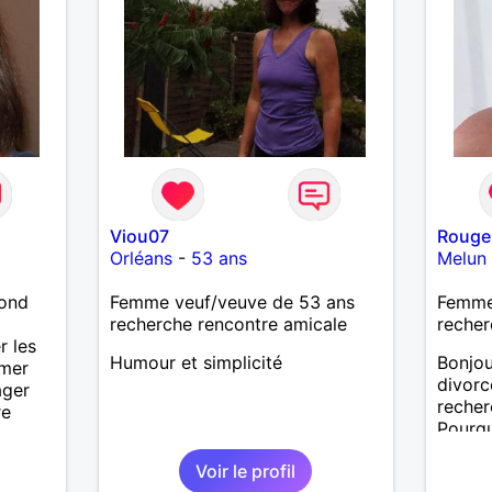
Viou07
Rouge
Orléans
-
53 ans
Melun
lond
Femme veuf/veuve de 53 ans
Femme 
recherche rencontre amicale
recher
r les
Humour et simplicité
Bonjou
imer
divorc
ager
reche
re
Pourqu
Voir le profil