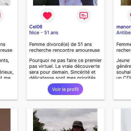
Cel06
mano
Nice
-
51 ans
Antibe
ans
Femme divorcé(e) de 51 ans
Femme 
ureuse
recherche rencontre amoureuse
recher
ents,
Pourquoi ne pas faire ce premier
Jeune
pas virtuel. La vraie découverte
génére
rieux,
sera pour demain. Sincérité et
souhai
it me
délicatesse sont mes priorités.
un CDI
 bien
Voir le profil