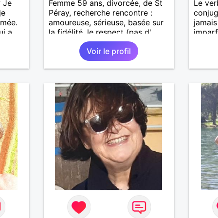
 Je
Femme 59 ans, divorcée, de St
Le ver
je
Péray, recherche rencontre :
conjug
imée.
amoureuse, sérieuse, basée sur
jamais
i a
la fidélité, le respect (pas d'
imparf
se en
aventure d'un soir). Rien ne vaut
condit
Voir le profil
entour
une rencontre après quelques
et je
échanges par messages pour
ager
savoir si il y a un feeling entre
out le
les deux et le désir de se revoir.
Au plaisir de se découvrir...