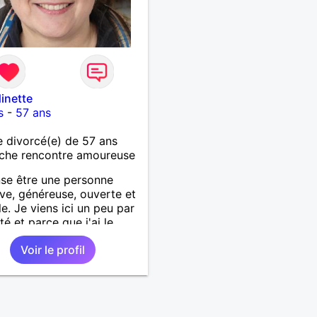
inette
s
-
57 ans
divorcé(e) de 57 ans
che rencontre amoureuse
se être une personne
ive, généreuse, ouverte et
le. Je viens ici un peu par
té et parce que j'ai le
ent que de temps en
Voir le profil
 le destin à besoin d'un
coup de pouce!