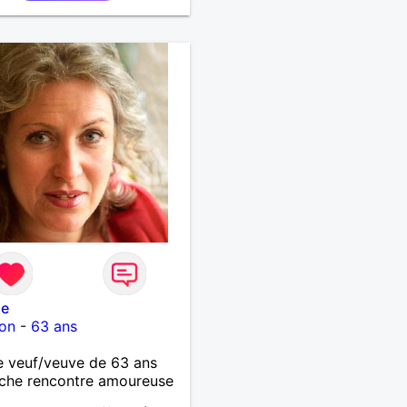
le
on
-
63 ans
 veuf/veuve de 63 ans
che rencontre amoureuse