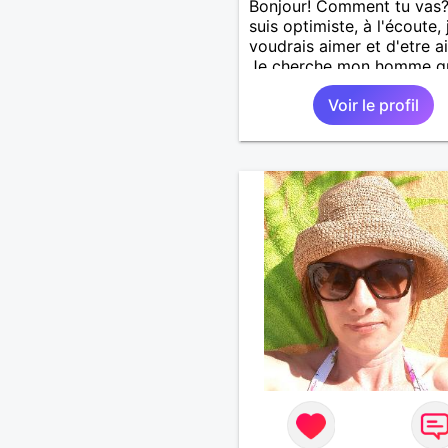
Bonjour! Comment tu vas?
suis optimiste, à l'écoute, 
voudrais aimer et d'etre a
Je cherche mon homme qu
38-48 ans. Aussi en Corre
Voir le profil
préférence ou dans son al
vu que je travaille en CDI 
ne peux pas souvent voy
loin. Merci. Bon chance à t
monde.