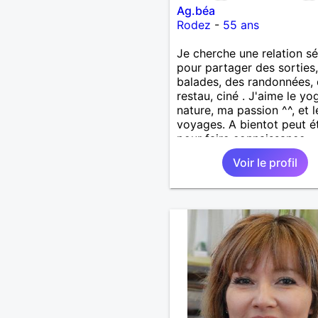
Ag.béa
Rodez
-
55 ans
Je cherche une relation sé
pour partager des sorties
balades, des randonnées,
restau, ciné . J'aime le yo
nature, ma passion ^^, et l
voyages. A bientot peut é
pour faire connaissance
Voir le profil