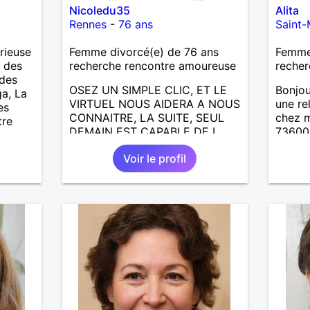
Nicoledu35
Alita
Rennes
-
76 ans
Saint-
rieuse
Femme divorcé(e) de 76 ans
Femme 
, des
recherche rencontre amoureuse
recher
 des
OSEZ UN SIMPLE CLIC, ET LE
Bonjou
ga, La
VIRTUEL NOUS AIDERA A NOUS
une re
es
CONNAITRE, LA SUITE, SEUL
chez m
tre
DEMAIN EST CAPABLE DE L
73600.
ECRIRE; J AIMERAIS
50km .
Voir le profil
RENCONTRER, LA COMPLICITE,
entre 
LE PARTAGE DES BELLES
de pré
CHOSES DE LA VIE : BALADES,
qui n 
VOYAGES EN FRANCE OU
contac
AILLEURS. ETRE A L ECOUTE
ex...s
DE L AUTRE, ET LA VIE SERA
recher
PLUS BELLE
répondr
ENCORE.....................