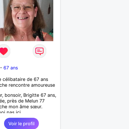
-
67 ans
célibataire de 67 ans
che rencontre amoureuse
r, bonsoir, Brigitte 67 ans,
ée, près de Melun 77
rche mon âme sœur.
oi pas ici.
Voir le profil