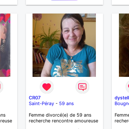
CR07
dystel
Saint-Péray
-
59 ans
Bougn
ans
Femme divorcé(e) de 59 ans
Femme
ureuse
recherche rencontre amoureuse
recher