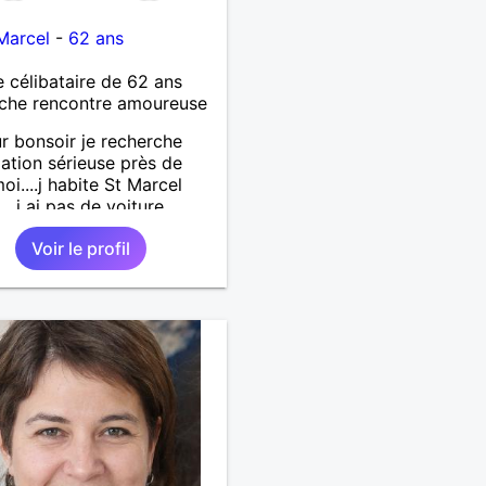
Marcel
-
62 ans
célibataire de 62 ans
che rencontre amoureuse
r bonsoir je recherche
lation sérieuse près de
oi....j habite St Marcel
...j ai pas de voiture
.. quelqu'un qui aurait
Voir le profil
55 et 64 ans...sans enfants
férence même adultes et
aurait garder aucun
t avec une où plusieurs
i vous correspondez à ma
che ecrivez moi je vous
ai...