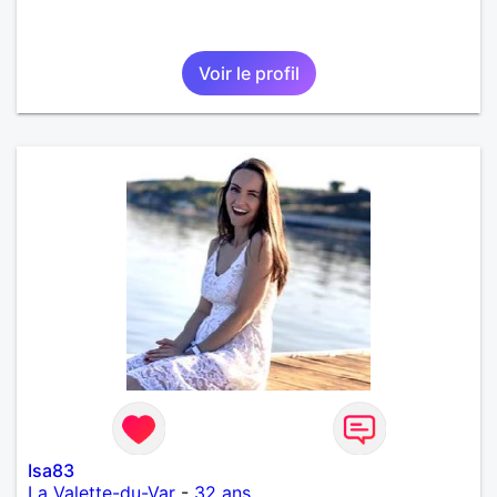
Voir le profil
Isa83
La Valette-du-Var
-
32 ans