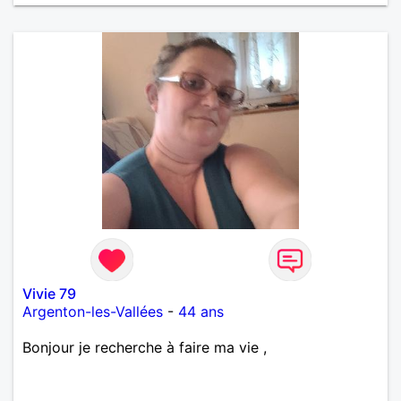
Vivie 79
Argenton-les-Vallées
-
44 ans
Bonjour je recherche à faire ma vie ,