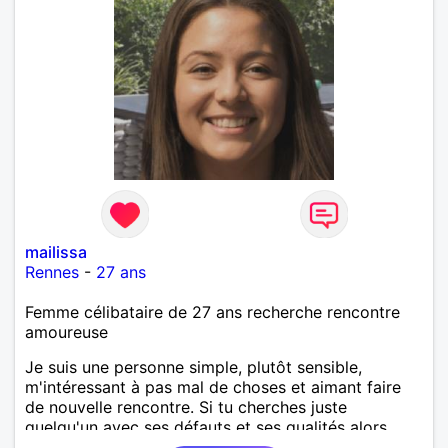
mailissa
Rennes
-
27 ans
Femme célibataire de 27 ans recherche rencontre
amoureuse
Je suis une personne simple, plutôt sensible,
m'intéressant à pas mal de choses et aimant faire
de nouvelle rencontre. Si tu cherches juste
quelqu'un avec ses défauts et ses qualités alors
pourquoi ne pas faire connaissance?