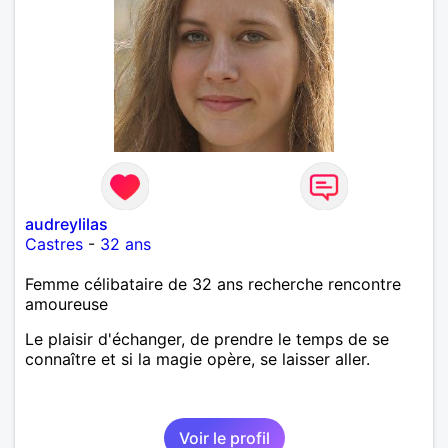
audreylilas
Castres
-
32 ans
Femme célibataire de 32 ans recherche rencontre
amoureuse
Le plaisir d'échanger, de prendre le temps de se
connaître et si la magie opère, se laisser aller.
Voir le profil