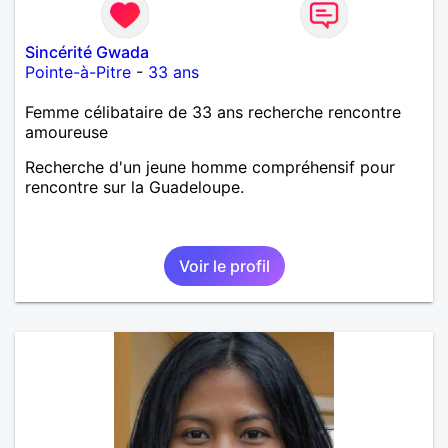
Sincérité Gwada
Pointe-à-Pitre
-
33 ans
Femme célibataire de 33 ans recherche rencontre
amoureuse
Recherche d'un jeune homme compréhensif pour
rencontre sur la Guadeloupe.
Voir le profil