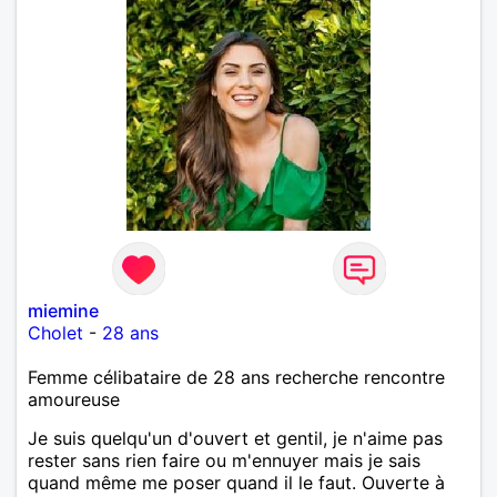
miemine
Cholet
-
28 ans
Femme célibataire de 28 ans recherche rencontre
amoureuse
Je suis quelqu'un d'ouvert et gentil, je n'aime pas
rester sans rien faire ou m'ennuyer mais je sais
quand même me poser quand il le faut. Ouverte à