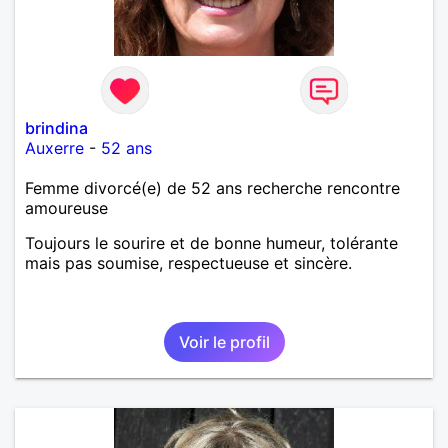
brindina
Auxerre
-
52 ans
Femme divorcé(e) de 52 ans recherche rencontre
amoureuse
Toujours le sourire et de bonne humeur, tolérante
mais pas soumise, respectueuse et sincère.
Voir le profil