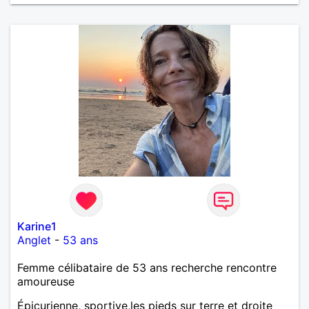
Karine1
Anglet
-
53 ans
Femme célibataire de 53 ans recherche rencontre
amoureuse
Épicurienne, sportive,les pieds sur terre et droite