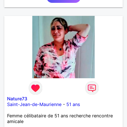
Nature73
Saint-Jean-de-Maurienne
-
51 ans
Femme célibataire de 51 ans recherche rencontre
amicale