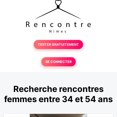
TESTER GRATUITEMENT
SE CONNECTER
Recherche rencontres
femmes entre 34 et 54 ans