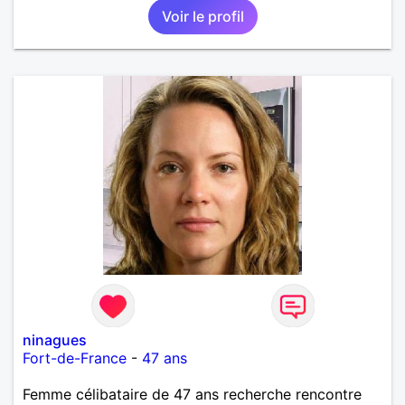
Voir le profil
ninagues
Fort-de-France
-
47 ans
Femme célibataire de 47 ans recherche rencontre