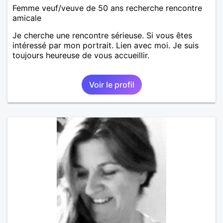
Femme veuf/veuve de 50 ans recherche rencontre
amicale
Je cherche une rencontre sérieuse. Si vous êtes
intéressé par mon portrait. Lien avec moi. Je suis
toujours heureuse de vous accueillir.
Voir le profil