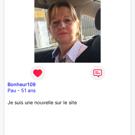
Bonheur109
Pau
-
51 ans
Je suis une nouvelle sur le site