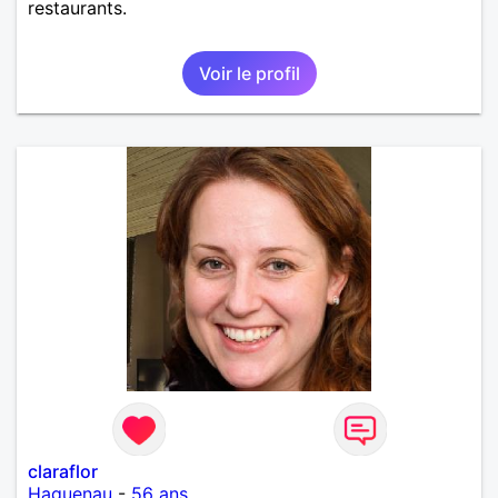
restaurants.
Voir le profil
claraflor
Haguenau
-
56 ans