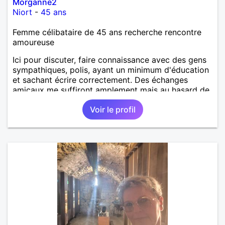
Morganne2
Niort
-
45 ans
Femme célibataire de 45 ans recherche rencontre
amoureuse
Ici pour discuter, faire connaissance avec des gens
sympathiques, polis, ayant un minimum d'éducation
et sachant écrire correctement. Des échanges
amicaux me suffiront amplement mais au hasard de
la vie, si le charme opère, je ne suis pas fermée à
Voir le profil
une éventuelle relation sérieuse avec un homme.