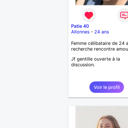
Patie 40
Allonnes
-
24 ans
Femme célibataire de 24 
recherche rencontre amo
Jf gentille ouverte à la
discussion.
Voir le profil