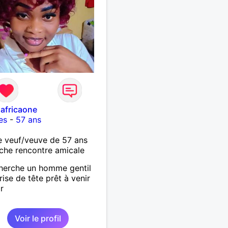
africaone
es
-
57 ans
 veuf/veuve de 57 ans
che rencontre amicale
herche un homme gentil
rise de tête prêt à venir
r
Voir le profil