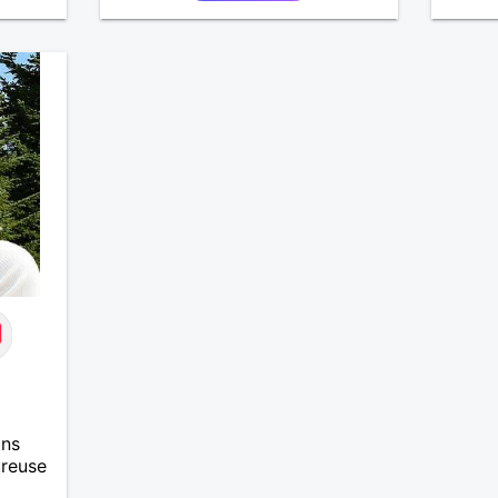
rencontres sans lendemain,
veuillez ne pas m’écrire s’il vous
plaît!
ans
ureuse