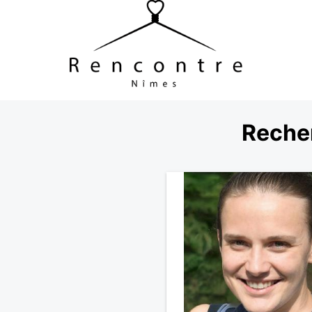
Reche