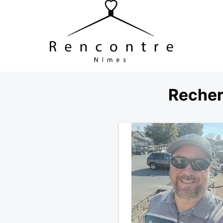
Recher