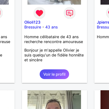
Olioli123
Jpierr
Bressuire
-
43 ans
Bressu
 ans
Homme célibataire de 43 ans
Homme
ureuse
recherche rencontre amoureuse
Bonjour je m'appelle Olivier je
le
suis quelqu'un de fidèle honnête
et sincère
Voir le profil