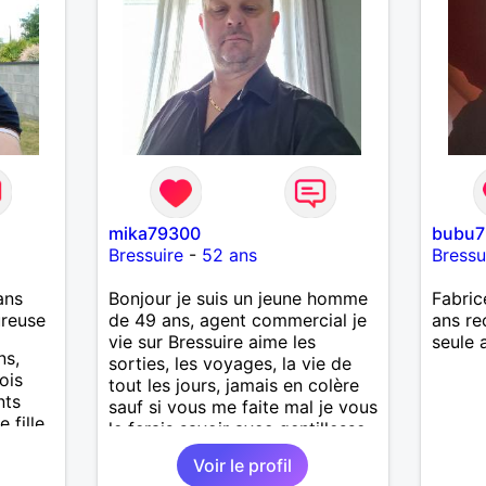
mika79300
bubu7
Bressuire
-
52 ans
Bressu
ans
Bonjour je suis un jeune homme
Fabric
ureuse
de 49 ans, agent commercial je
ans re
vie sur Bressuire aime les
seule 
ns,
sorties, les voyages, la vie de
ois
tout les jours, jamais en colère
nts
sauf si vous me faite mal je vous
 fille
le ferais savoir avec gentillesse.
érieux.
je ne fais pas de sport, pas
Voir le profil
vec un
d'animaux a la maison, je ne