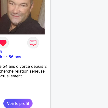
9
ire
-
56 ans
e 54 ans divorce depuis 2
cherche relation sérieuse
actuellement
Voir le profil