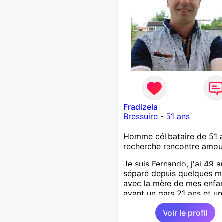
Fradizela
Bressuire
-
51 ans
Homme célibataire de 51 
recherche rencontre amo
Je suis Fernando, j'ai 49 a
séparé depuis quelques m
avec la mère de mes enfa
ayant un gars 21 ans et une
18 ans, étant honnête et s
Voir le profil
Je veux trouver l'amour a