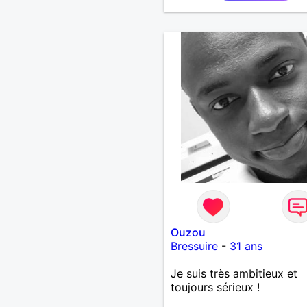
grand A.
Ouzou
Bressuire
-
31 ans
Je suis très ambitieux et
toujours sérieux !