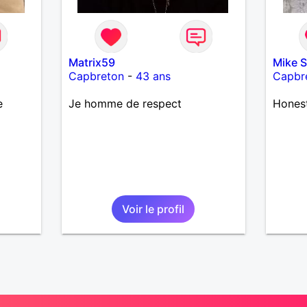
Matrix59
Mike S
Capbreton
-
43 ans
Capbr
e
Je homme de respect
Honest
Voir le profil