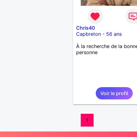
Chris40
Capbreton
-
56 ans
À la recherche de la bonn
personne
Voir le profil
1