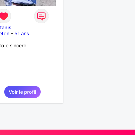
tanis
eton
-
51 ans
o e sincero
Voir le profil