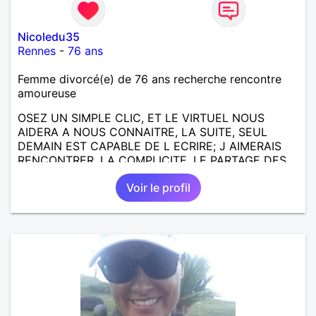
Nicoledu35
Rennes
-
76 ans
Femme divorcé(e) de 76 ans recherche rencontre
amoureuse
OSEZ UN SIMPLE CLIC, ET LE VIRTUEL NOUS
AIDERA A NOUS CONNAITRE, LA SUITE, SEUL
DEMAIN EST CAPABLE DE L ECRIRE; J AIMERAIS
RENCONTRER, LA COMPLICITE, LE PARTAGE DES
BELLES CHOSES DE LA VIE : BALADES, VOYAGES
Voir le profil
EN FRANCE OU AILLEURS. ETRE A L ECOUTE DE L
AUTRE, ET LA VIE SERA PLUS BELLE
ENCORE.....................