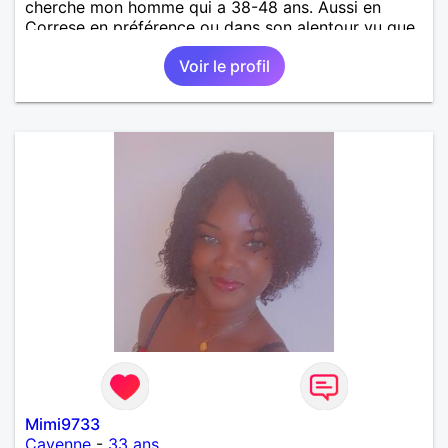
cherche mon homme qui a 38-48 ans. Aussi en
Correse en préférence ou dans son alentour vu que
je travaille en CDI et je ne peux pas souvent
Voir le profil
voyager loin. Merci. Bon chance à tout le monde.
Mimi9733
Cayenne
-
33 ans