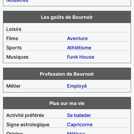
Les goûts de Beurnoir
Loisirs
Films
Aventure
Sports
Athlétisme
Musiques
Funk
House
Profession de Beurnoir
Métier
Employé
Plus sur ma vie
Activité préférée
Se balader
Signe astrologique
Capricorne
Origine
Métisse