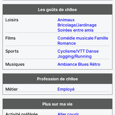
Les goûts de chlloe
Loisirs
Animaux
Bricolage/Jardinage
Soirées entre amis
Films
Comédie musicale
Famille
Romance
Sports
Cyclisme/VTT
Danse
Jogging/Running
Musiques
Ambiance
Blues
Rétro
Profession de chlloe
Métier
Employé
Plus sur ma vie
Activité préférée
Aller courir