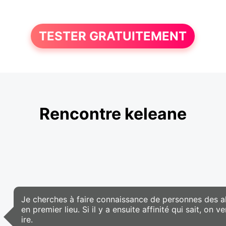
TESTER GRATUITEMENT
Rencontre keleane
Je cherches à faire connaissance de personnes des al
en premier lieu. Si il y a ensuite affinité qui sait, on 
ire.