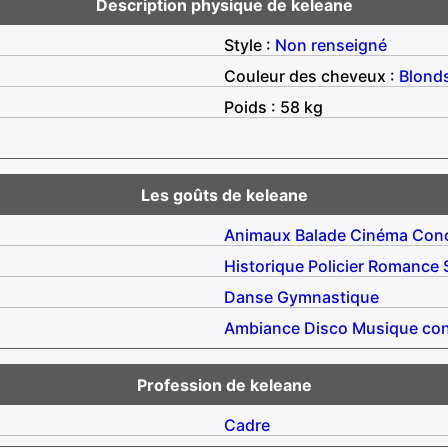
Description physique de keleane
Style :
Non renseigné
Couleur des cheveux :
Blond
Poids : 58 kg
Les goûts de keleane
Animaux
Balade
Cinéma
Conc
Historique
Policier
Romance
Danse
Gymnastique
Ambiance
Disco
Musique co
Profession de keleane
Cadre