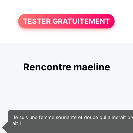
TESTER GRATUITEMENT
Rencontre maeline
Je suis une femme souriante et douce qui aimerait prof
ait !