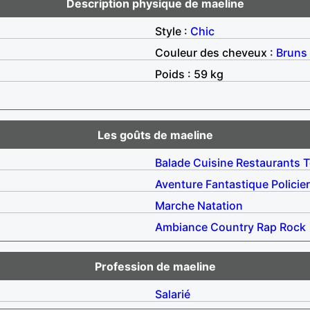
Description physique de maeline
Style :
Chic
Couleur des cheveux :
Bruns
Poids : 59 kg
Les goûts de maeline
Balade
Cuisine
Restaurants
T
Aventure
Fantastique
Policier
Marche
Natation
Ambiance
Country
Rap
Rock
Profession de maeline
Salarié