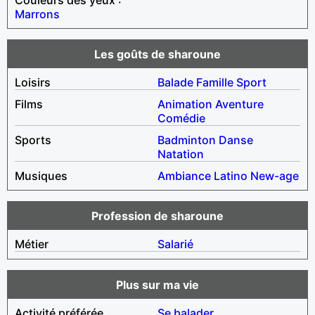
Marrons
Les goûts de sharoune
Loisirs
Balade
Famille
Sport
Films
Animation
Aventure
Comédie
Sports
Badminton
Danse
Natation
Musiques
Ambiance
Latino
New-age
Profession de sharoune
Métier
Salarié
Plus sur ma vie
Activité préférée
Se balader