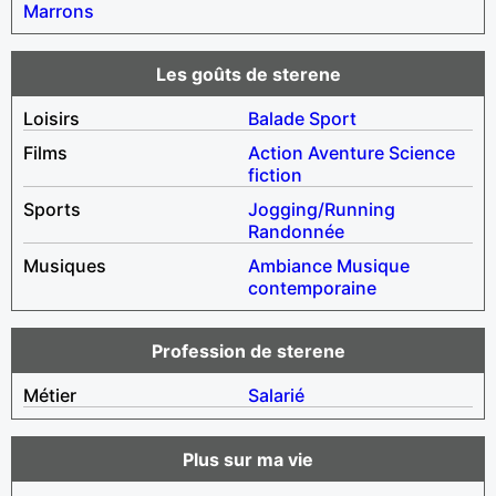
Marrons
Les goûts de sterene
Loisirs
Balade
Sport
Films
Action
Aventure
Science
fiction
Sports
Jogging/Running
Randonnée
Musiques
Ambiance
Musique
contemporaine
Profession de sterene
Métier
Salarié
Plus sur ma vie