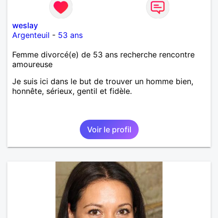
weslay
Argenteuil
-
53 ans
Femme divorcé(e) de 53 ans recherche rencontre
amoureuse
Je suis ici dans le but de trouver un homme bien,
honnête, sérieux, gentil et fidèle.
Voir le profil