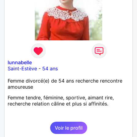
lunnabelle
Saint-Estève
-
54 ans
Femme divorcé(e) de 54 ans recherche rencontre
amoureuse
Femme tendre, féminine, sportive, aimant rire,
recherche relation câline et plus si affinités.
Voir le profil