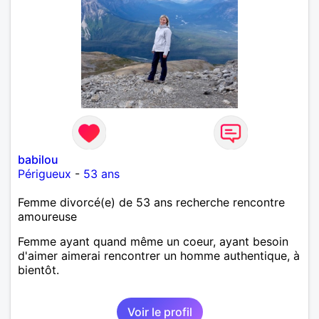
babilou
Périgueux
-
53 ans
Femme divorcé(e) de 53 ans recherche rencontre
amoureuse
Femme ayant quand même un coeur, ayant besoin
d'aimer aimerai rencontrer un homme authentique, à
bientôt.
Voir le profil