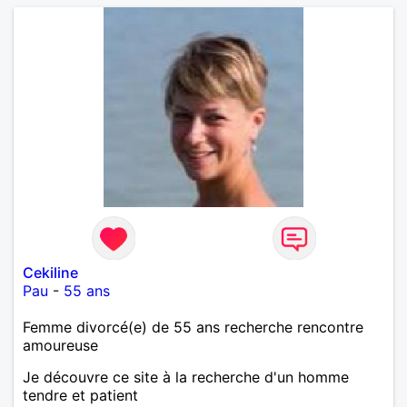
Cekiline
Pau
-
55 ans
Femme divorcé(e) de 55 ans recherche rencontre
amoureuse
Je découvre ce site à la recherche d'un homme
tendre et patient