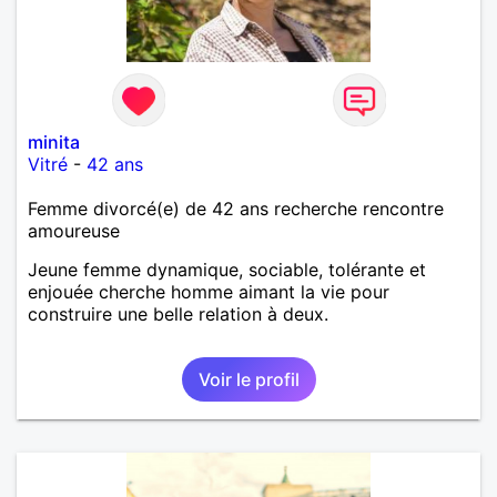
minita
Vitré
-
42 ans
Femme divorcé(e) de 42 ans recherche rencontre
amoureuse
Jeune femme dynamique, sociable, tolérante et
enjouée cherche homme aimant la vie pour
construire une belle relation à deux.
Voir le profil