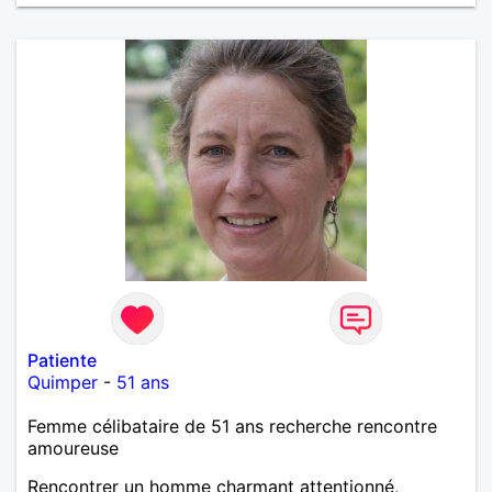
Patiente
Quimper
-
51 ans
Femme célibataire de 51 ans recherche rencontre
amoureuse
Rencontrer un homme charmant attentionné,