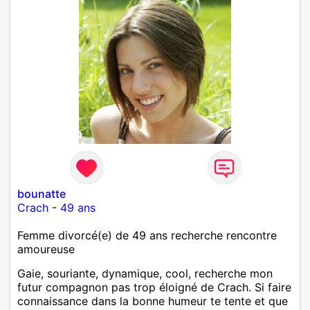
bounatte
Crach
-
49 ans
Femme divorcé(e) de 49 ans recherche rencontre
amoureuse
Gaie, souriante, dynamique, cool, recherche mon
futur compagnon pas trop éloigné de Crach. Si faire
connaissance dans la bonne humeur te tente et que