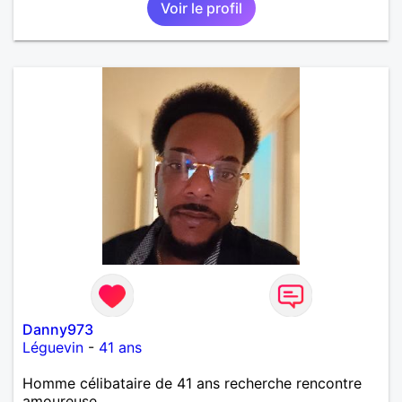
Voir le profil
importante à mes yeux mais peut se décliner en des
sentiments plus puissants. « Le temps fera son
œuvre » disait Arthur Schopenhauer, philosophe
allemand que j’adore. J’aime discuter sans pour
autant être trop locace. Je suis bourré de qualités
avec très peu de défauts. Je suis altruiste,
bienveillant, empathique, attentionné, honnête,
respectueux, doux de caractère et compréhensif : je
laisse « glisser » beaucoup de choses. Mais ne vous
m’éprenez pas Mesdames, si une personne que
j’aime me trahit une fois, il n’y aura pas de seconde
chance et je l’effacerai à « vitam eternam ».
Néanmoins, je suis un tout petit peu maniaque ainsi
qu’impatient. J’essaye de faire des efforts. Rien de
bien dramatique ! Du moins je le pense……Je suis un
homme facile à vivre. À vous si vous le souhaitez,
d’apprendre à me connaître davantage. J’en serai
ravi….A très bientôt je l’espère.
Danny973
Léguevin
-
41 ans
Homme célibataire de 41 ans recherche rencontre
amoureuse