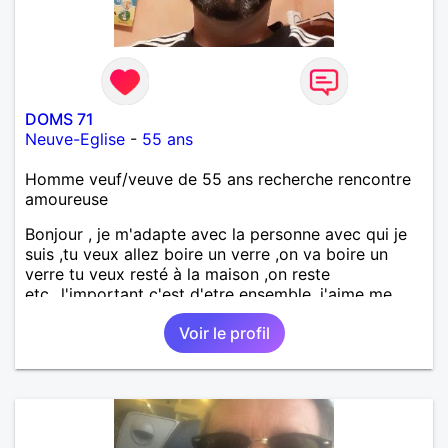
DOMS 71
Neuve-Eglise
-
55 ans
Homme veuf/veuve de 55 ans recherche rencontre
amoureuse
Bonjour , je m'adapte avec la personne avec qui je
suis ,tu veux allez boire un verre ,on va boire un
verre tu veux resté à la maison ,on reste
etc...l'important c'est d'etre ensemble .j'aime me
balader , faire du sport , regarder des film , aller au
Voir le profil
théatre etc et j'aime par dessus tous rire