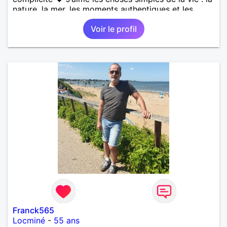
nature, la mer, les moments authentiques et les
personnes au grand cœur 🌊🌿 Très câlin et
Voir le profil
affectueux, j’adore les petits moments de tendresse
et les calinous réguliers 😊❤️ La solitude finit parfois
par peser, alors si tu es en Nouvelle-Calédonie et
que tu crois encore à un amour vrai, prenons le
temps de discuter… et laissons l’avenir nous guider
🌹
Franck565
Locminé
-
55 ans