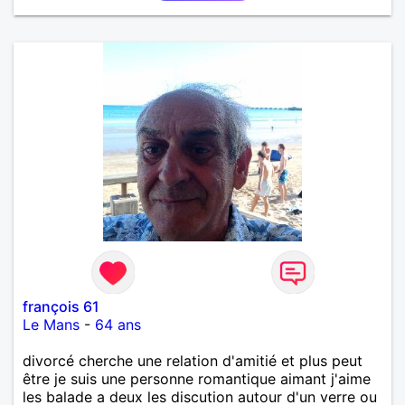
près tous les styles de musique. (Oui je suis pas
trop fan de Jul). Je fais du sport pour garder la
forme et plutôt agréable à regarder. (Enfin je le
pense en tout cas 😂)
françois 61
Le Mans
-
64 ans
divorcé cherche une relation d'amitié et plus peut
être je suis une personne romantique aimant j'aime
les balade a deux les discution autour d'un verre ou