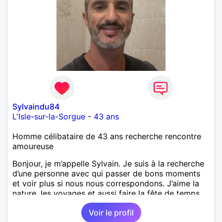
Sylvaindu84
L'Isle-sur-la-Sorgue
-
43 ans
Homme célibataire de 43 ans recherche rencontre
amoureuse
Bonjour, je m’appelle Sylvain. Je suis à la recherche
d’une personne avec qui passer de bons moments
et voir plus si nous nous correspondons. J’aime la
nature, les voyages et aussi faire la fête de temps
en temps ;-)Je suis papa d’un petit garçon de 7 ans
Voir le profil
dont je m’occupe en garde alternée. J’aime à peu