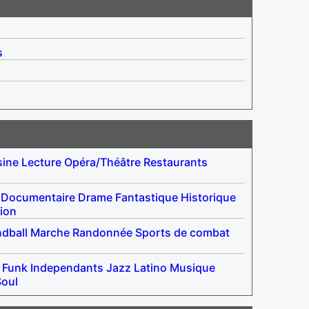
s
sine
Lecture
Opéra/Théâtre
Restaurants
Documentaire
Drame
Fantastique
Historique
tion
dball
Marche
Randonnée
Sports de combat
Funk
Independants
Jazz
Latino
Musique
Soul