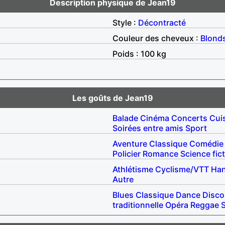
Description physique de Jean19
Style :
Décontracté
Couleur des cheveux :
Blond
Poids : 100 kg
Les goûts de Jean19
Balade
Cinéma
Concerts
Cui
Soirées entre amis
Sport
Aventure
Classique
Comédie
Policier
Romance
Science fic
Athlétisme
Cyclisme/VTT
Han
Autre
Blues
Classique
Dance
Disco
traditionnelle
Opéra
Reggae