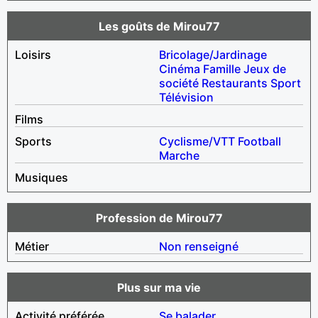
Les goûts de Mirou77
Loisirs
Bricolage/Jardinage
Cinéma
Famille
Jeux de
société
Restaurants
Sport
Télévision
Films
Sports
Cyclisme/VTT
Football
Marche
Musiques
Profession de Mirou77
Métier
Non renseigné
Plus sur ma vie
Activité préférée
Se balader