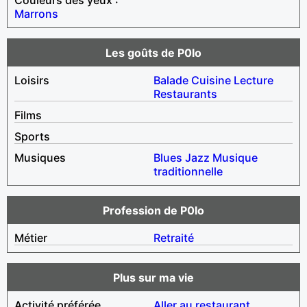
Marrons
Les goûts de P0lo
Loisirs
Balade
Cuisine
Lecture
Restaurants
Films
Sports
Musiques
Blues
Jazz
Musique
traditionnelle
Profession de P0lo
Métier
Retraité
Plus sur ma vie
Activité préférée
Aller au restaurant